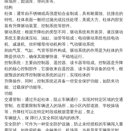
殊场所，如油库、弹药库等。
结构
柱体：通常由不锈钢或高强度铝合金制成，具有耐腐蚀、抗撞击的
特性。柱体表面一般经过抛光或拉丝处理，美观大方。柱体内部安
装有升降驱动装置、控制系统等部件。
驱动系统：根据升降柱的类型不同，驱动系统有所差异。液压驱动
系统主要由液压站、油缸、油管等组成；电动驱动系统包括电动
机、减速机、丝杆螺母传动机构等；气动驱动系统
则由气泵、气缸、气管等部件构成。驱动系统的作用是为柱体的升
降提供动力，确保其能够快速、平稳地运行。
控制系统：主要由控制器、遥控器、读卡器等组成。控制器是升降
柱的核心控制部件，它接收来自遥控器、读卡器等设备的信号，根
据预设的程序控制驱动系统的运行，实现柱体的
升降操作。同时，控制系统还具备一些安全保护功能，如防夹功
能、过载保护功能等。
功能
交通管制：通过升起柱体，阻止车辆通行，实现对特定区域的交通
管制。在需要限制车辆进入的场所，如小区内部道路、学校操场
等，升降柱可以在特定时段或根据需要升起，禁止
车辆驶入，保 障行人安全和区域内的秩序。
安全防护：可作为一种安全防护设施，防止未经授权的车辆闯入重
要区域，如政府机构、金融单位、机场等。当有异常车辆靠近时，