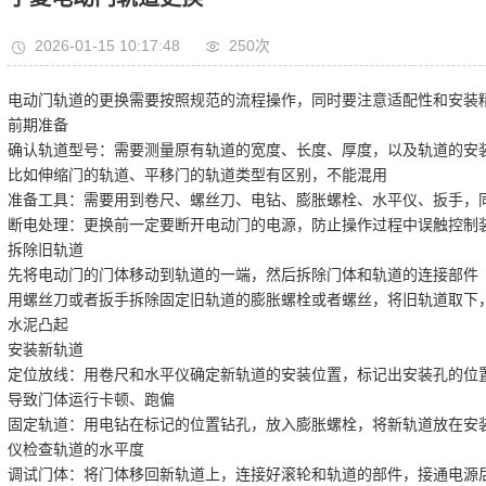
2026-01-15 10:17:48
250次
电动门轨道的更换需要按照规范的流程操作，同时要注意适配性和安装
前期准备
确认轨道型号：需要测量原有轨道的宽度、长度、厚度，以及轨道的安
比如伸缩门的轨道、平移门的轨道类型有区别，不能混用
准备工具：需要用到卷尺、螺丝刀、电钻、膨胀螺栓、水平仪、扳手，
断电处理：更换前一定要断开电动门的电源，防止操作过程中误触控制
拆除旧轨道
先将电动门的门体移动到轨道的一端，然后拆除门体和轨道的连接部件
用螺丝刀或者扳手拆除固定旧轨道的膨胀螺栓或者螺丝，将旧轨道取下
水泥凸起
安装新轨道
定位放线：用卷尺和水平仪确定新轨道的安装位置，标记出安装孔的位
导致门体运行卡顿、跑偏
固定轨道：用电钻在标记的位置钻孔，放入膨胀螺栓，将新轨道放在安
仪检查轨道的水平度
调试门体：将门体移回新轨道上，连接好滚轮和轨道的部件，接通电源