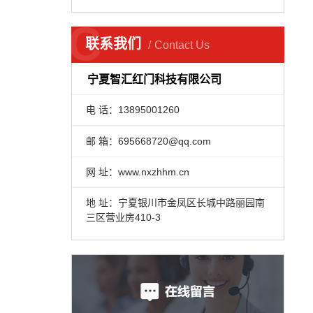
C
联系我们
Contact Us
宁夏智汇红门科技有限公司
电 话：13895001260
邮 箱：695668720@qq.com
网 址：www.nxzhhm.cn
地 址：宁夏银川市金凤区长城中路丽园南
三区营业房410-3
宁夏电动伸缩门平头银珍珠B