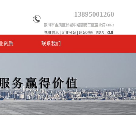
13895001260
银川市金凤区长城中路丽南三区营业房410-3
热推信息
|
企业分站
|
网站地图
|
RSS
|
XML
业资质
联系我们