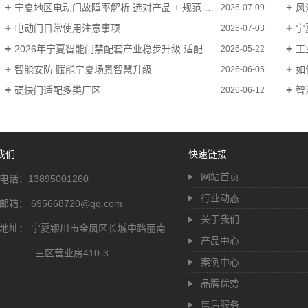
宁夏地区电动门故障率解析 选对产品 + 规范养护可大幅降低损坏概率
风
2026-07-09
电动门日常使用注意事项
宁
2026-07-03
2026年宁夏智能门禁配套产业稳步升级 适配厂区园区建设需求
工
2026-05-22
智能安防 赋能宁夏场景智慧升级
如
2026-06-05
硬快门适配多类厂区
智汇
2026-06-12
我们
快速链接
网站首页
电话：13895001260
行业动态
邮箱： 695668720@qq.com
关于我们
地址： 宁夏银川市金凤区长城中路丽南
产品中心
三区营业房410-3
案例中心
品牌优势
售后服务