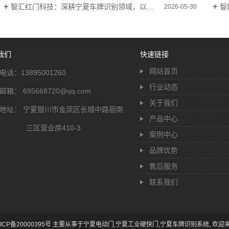
智汇红门科技：深耕宁夏车牌识别领域，以科技赋能智慧安防新生态
智
2026-05-30
我们
快速链接
网站首页
电话：13895001260
行业动态
邮箱： 695668720@qq.com
关于我们
地址： 宁夏银川市金凤区长城中路丽南
产品中心
三区营业房410-3
案例中心
品牌优势
售后服务
联系我们
ICP备20000395号
主要从事于
宁夏电动门
,
宁夏工业硬快门
,
宁夏车牌识别系统
, 欢