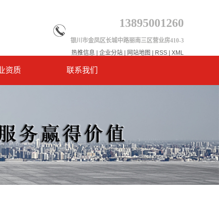
13895001260
银川市金凤区长城中路丽南三区营业房410-3
热推信息
|
企业分站
|
网站地图
|
RSS
|
XML
业资质
联系我们