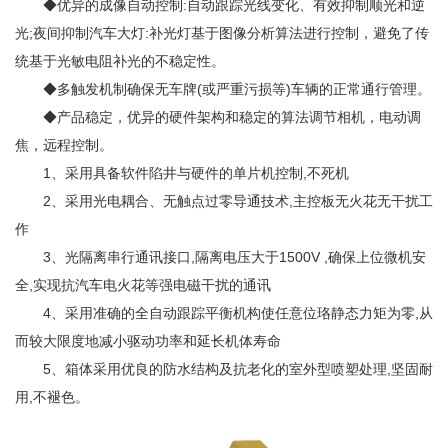
◆优异的成像自动控制:自动跟踪光线变化、有效抑制顺光和逆
光;夜间抑制汽车大灯:补光灯基于图像分析算法进行控制，避免了传
统基于光敏电阻补光的不稳定性。
◆多触发机制确保无车牌(或严重污损等)车辆的正常通行管理。
◆产品稳定，优异的硬件架构和稳定的算法调节相机，电动调
焦，远程控制。
1、采用具备软件陷井与硬件的单片机控制,不死机
2、采用光电耦合、无触点过零导通技术,主控板无火花无干扰工
作
3、光隔离串行通讯接口,隔离电压大于1500V ,确保上位微机安
全,实现抗汽车电火花等强电磁干扰的通讯
4、采用准确的全自动跟踪平衡机构使任意位珞静态力矩为零,从
而较大限度地减小驱动功率和延长机体寿命
5、箱体采用优良的防水结构及抗老化的室外型喷塑处理,坚固耐
用,不褪色。