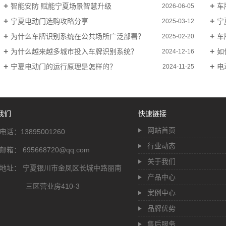
智能安防 赋能宁夏场景智慧升级
车
2026-06-05
宁夏电动门选购攻略分享
宁
2025-03-12
为什么车牌识别系统在公共场所广泛部署？
车
2025-02-20
为什么越来越多城市投入车牌识别系统？
如
2024-12-16
宁夏电动门的运行原理是怎样的？
电
2024-11-25
我们
快速链接
网站首页
电话：13895001260
行业动态
邮箱： 695668720@qq.com
关于我们
地址： 宁夏银川市金凤区长城中路丽南
产品中心
三区营业房410-3
案例中心
品牌优势
售后服务