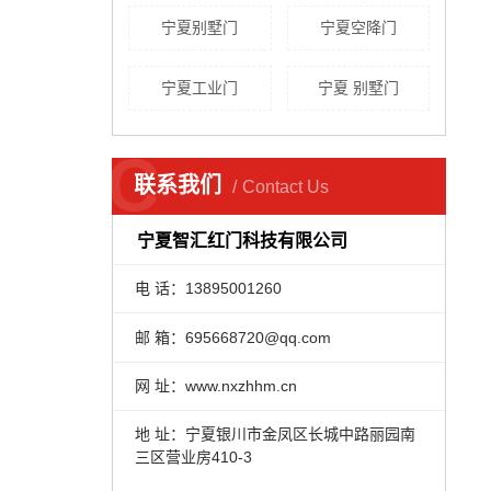
宁夏别墅门
宁夏空降门
宁夏工业门
宁夏 别墅门
C
联系我们
Contact Us
宁夏智汇红门科技有限公司
电 话：13895001260
邮 箱：695668720@qq.com
网 址：www.nxzhhm.cn
地 址：宁夏银川市金凤区长城中路丽园南
三区营业房410-3